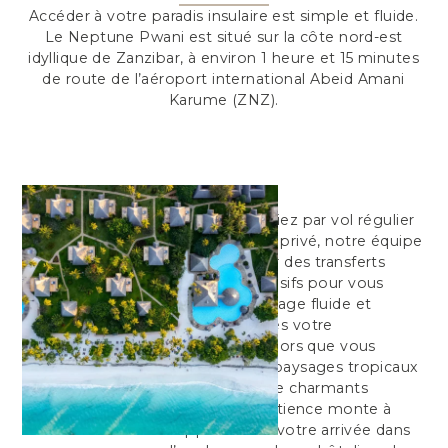
Accéder à votre paradis insulaire est simple et fluide.
Le Neptune Pwani est situé sur la côte nord-est
idyllique de Zanzibar, à environ 1 heure et 15 minutes
de route de l’aéroport international Abeid Amani
Karume (ZNZ).
Que vous arriviez par vol régulier
ou par charter privé, notre équipe
peut organiser des transferts
aéroport exclusifs pour vous
assurer un voyage fluide et
confortable dès votre
atterrissage. Alors que vous
traversez des paysages tropicaux
luxuriants et de charmants
villages, l’impatience monte à
l’approche de votre arrivée dans