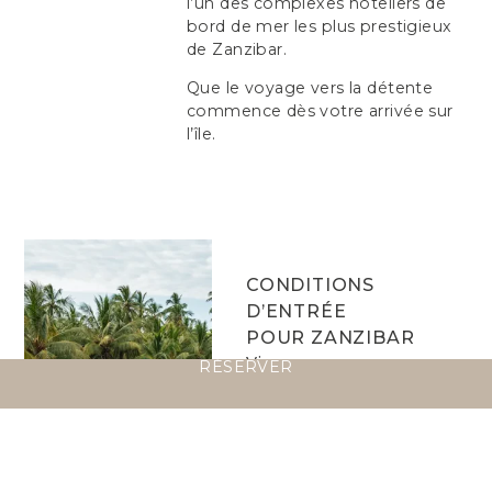
l’un des complexes hôteliers de
bord de mer les plus prestigieux
de Zanzibar.
Que le voyage vers la détente
commence dès votre arrivée sur
l’île.
CONDITIONS
D’ENTRÉE
POUR ZANZIBAR
Visa
RÉSERVER
Billet de retour ou de
continuation
Certificat de vaccination
contre la fièvre jaune