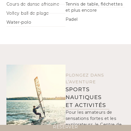
Cours de danse africaine
Tennis de table, fléchettes
et plus encore
Volley-ball de plage
Padel
Water-polo
PLONGEZ DANS
L’AVENTURE
SPORTS
NAUTIQUES
ET ACTIVITÉS
Pour les amateurs de
sensations fortes et les
explorateurs, le Centre de
RÉSERVER
sports nautiques propose