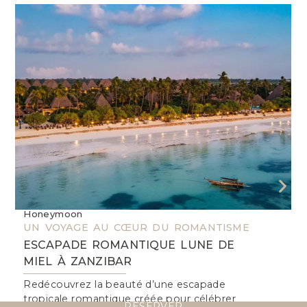
Honeymoon
W
UN VOYAGE AU CŒUR DU ROMANTISME
U
ESCAPADE ROMANTIQUE LUNE DE
MIEL À ZANZIBAR
Redécouvrez la beauté d’une escapade
R
tropicale romantique créée pour célébrer
a
RÉSERVER