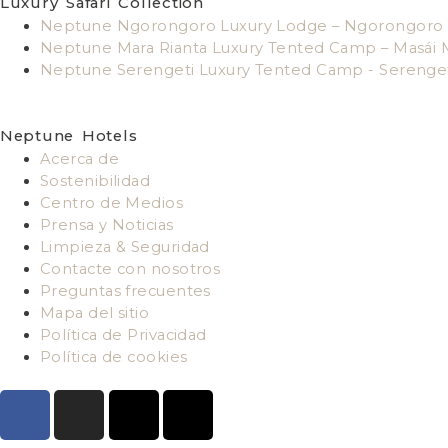
Luxury Safari Collection
Neptune Ngorongoro Luxury Lodge – Ngorongoro
Neptune Mara Rianta Luxury Tented Camp – Masái 
Neptune Serengeti Luxury Tented Camp - Serenge
Neptune Hotels
Acerca de
Sostenibilidad
Centro de Medios
Prensa y Noticias
Limpieza & Seguridad
Contacte con nosotros
Preguntas frecuentes
Mapa del sitio
Política de Privacidad
Política de cookies