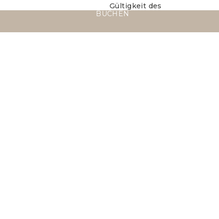
Gültigkeit des
BUCHEN
Reisepasses: 6 Monate
über das Einreisedatum
hinaus