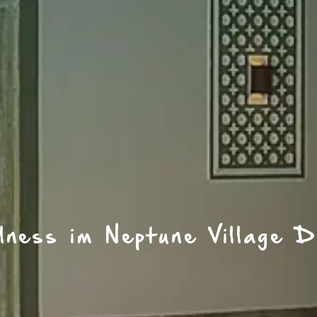
lness im Neptune Village D