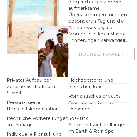
hergerichtetes Zimmer,
aufmerksame
Überraschungen für Ihren
besonderen Tag und die
Art von Service, die
Momente in lebenslange
Erinnerungen verwandelt.
HOCHZEITSPAKET
Privater Aufbau der
Hochzeitstorte und
Zeremonie direkt am
feierlicher Toast
Strand
Romantisches privates
Personalisierte
Abendessen für zwei
Hochzeitskoordination
Personen
Rechtliche Vorbereitungen
Spa- und
auf Anfrage
Schönheitsbehandlungen
im Earth & Rain Spa
Individuelle Floristik und