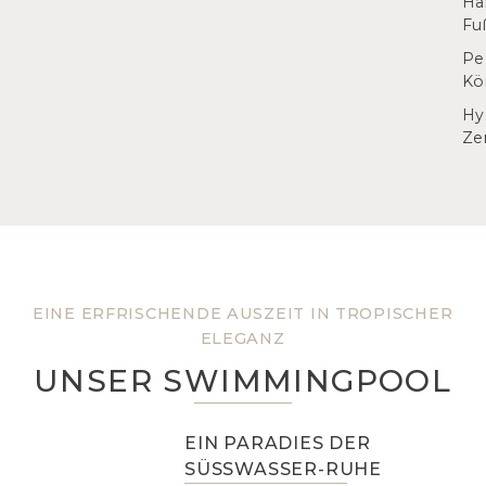
Ha
Fu
Pe
Kö
Hy
Ze
EINE ERFRISCHENDE AUSZEIT IN TROPISCHER
ELEGANZ
UNSER SWIMMINGPOOL
EIN PARADIES DER
SÜSSWASSER-RUHE