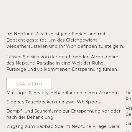
Im Neptune Paradise ist jede Einrichtung mit
Bedacht gestaltet, um das Gleichgewicht
wiederherzustellen und Ihr Wohlbefinden zu steigern.
Lassen Sie sich von der beruhigenden Atmosphäre
des Neptune Paradise in eine Welt der Ruhe,
Fürsorge und vollkommenen Entspannung führen.
SPA-MENÜ
Massage- & Beauty-Behandlungen in den Zimmern
De
Rit
Eigenes Tauchbecken und zwei Whirlpools
Ve
Dampf- und Saunaräume zur Entspannung vor oder
Ge
nach der Behandlung
Ga
Zugang zum Baobab Spa im Neptune Village Diani