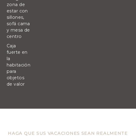
zona de
estar con
sillones,
sofá cama
y mesa de
centro
Caja
fuerte en
la
habitación
para
objetos
de valor
HAGA QUE SUS VACACIONES SEAN REALMENTE