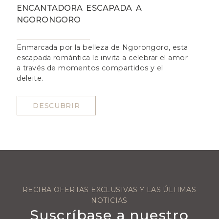
ENCANTADORA ESCAPADA A
V
NGORONGORO
Enmarcada por la belleza de Ngorongoro, esta
I
escapada romántica le invita a celebrar el amor
e
a través de momentos compartidos y el
r
deleite.
m
DESCUBRIR
RECIBA OFERTAS EXCLUSIVAS Y LAS ÚLTIMAS
NOTICIAS
Suscríbase a nuestro