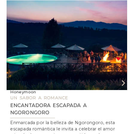
Honeymoon
W
UN SABOR A ROMANCE
ENCANTADORA ESCAPADA A
V
NGORONGORO
Enmarcada por la belleza de Ngorongoro, esta
I
escapada romántica le invita a celebrar el amor
e