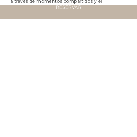
a través de momentos compartidos y el
r
RESERVAR
deleite.
m
DESCUBRIR