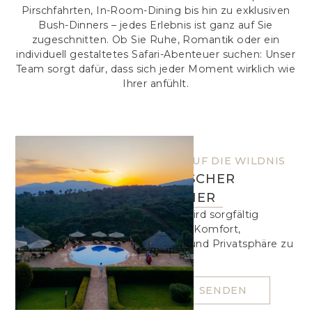
Pirschfahrten, In-Room-Dining bis hin zu exklusiven
Bush-Dinners – jedes Erlebnis ist ganz auf Sie
zugeschnitten. Ob Sie Ruhe, Romantik oder ein
individuell gestaltetes Safari-Abenteuer suchen: Unser
Team sorgt dafür, dass sich jeder Moment wirklich wie
Ihrer anfühlt.
EIN TOAST AUF DIE WILDNIS
ROMANTISCHER
SUNDOWNER
Jedes Detail wird sorgfältig
arrangiert, um Komfort,
Authentizität und Privatsphäre zu
gewährleisten.
ANFRAGE SENDEN