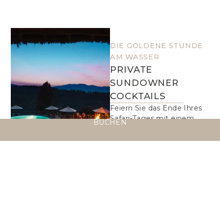
DIE GOLDENE STUNDE
AM WASSER
PRIVATE
SUNDOWNER
COCKTAILS
Feiern Sie das Ende Ihres
Safari-Tages mit einem
BUCHEN
privaten Sundowner-
Erlebnis im Neptune
Ngorongoro. An einem
abgeschiedenen Ort rund
um die Lodge genießen
Sie handgemixte Cocktails
und kleine Häppchen,
während die Sonne hinter
dem Horizont versinkt.