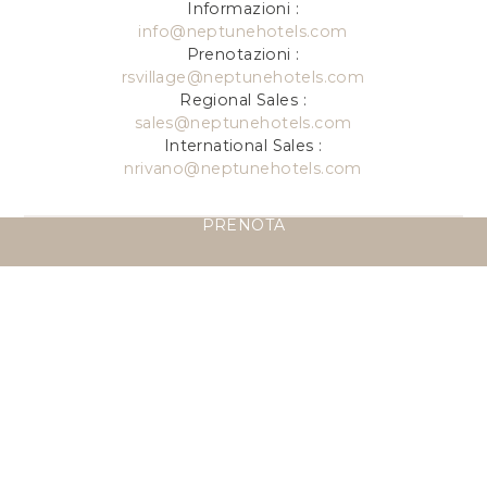
Informazioni :
info@neptunehotels.com
Prenotazioni :
rsvillage@neptunehotels.com
Regional Sales :
sales@neptunehotels.com
International Sales :
nrivano@neptunehotels.com
PRENOTA
IL TUO VIAGGIO,
LA NOSTRA PASSIONE
Contattaci per organizzare il tuo soggiorno: il
nostro team sarà lieto di trasformare il tuo
soggiorno in un’esperienza indimenticabile.