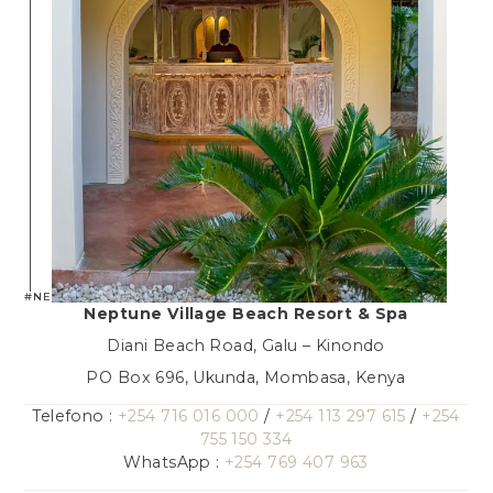
#NEPTUNEVILLAGE
Neptune Village Beach Resort & Spa
Diani Beach Road, Galu – Kinondo
PO Box 696, Ukunda, Mombasa, Kenya
Telefono :
+254 716 016 000
/
+254 113 297 615
/
+254
755 150 334
WhatsApp :
+254 769 407 963