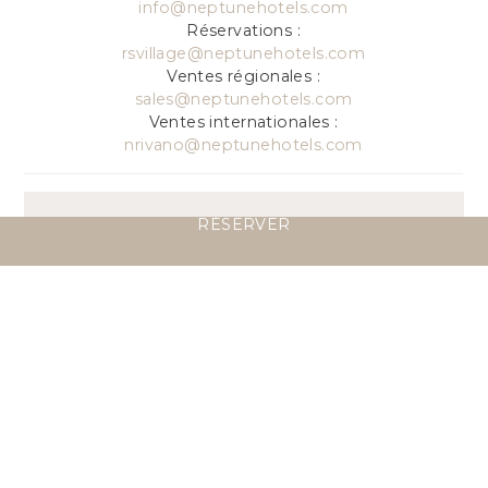
info@neptunehotels.com
Réservations :
rsvillage@neptunehotels.com
Ventes régionales :
sales@neptunehotels.com
Ventes internationales :
nrivano@neptunehotels.com
RÉSERVER
VOTRE VOYAGE,
NOTRE ATTENTION
Contactez-nous pour organiser votre séjour
parmi nous ou votre safari sur mesure — notre
équipe est à votre disposition pour transformer
votre vision en une expérience inoubliable.