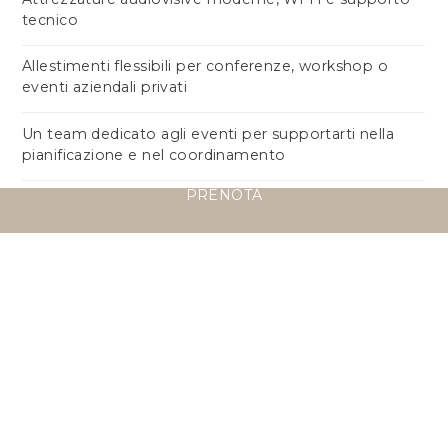
tecnico
Allestimenti flessibili per conferenze, workshop o
eventi aziendali privati
Un team dedicato agli eventi per supportarti nella
pianificazione e nel coordinamento
PRENOTA
Pacchetti su misura con pause caffè, pranzi di lavoro,
cene a tema e attività ricreative post-meeting
Tutto questo nell’atmosfera rilassante dell’Oceano
Indiano, dove il lavoro incontra il benessere. Per
pacchetti personalizzati e prenotazioni, ti preghiamo
di contattarci
PACCHETTO MEETING