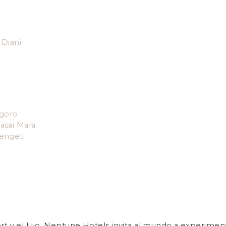
Diani
goro
asai Mara
engeti
 y el lujo, Neptune Hotels invita al mundo a experimentar 