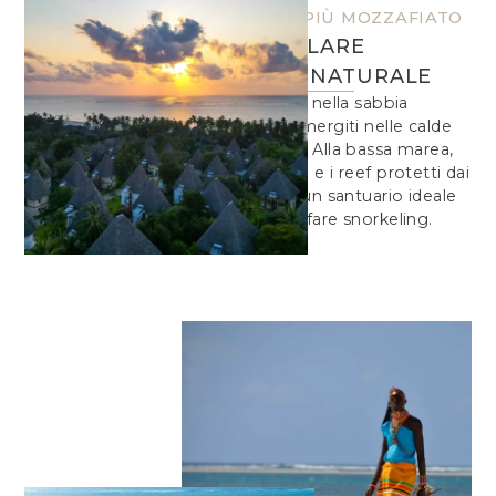
LE SPIAGGE PIÙ MOZZAFIATO
SPETTACOLARE
BELLEZZA NATURALE
Affonda i piedi nella sabbia
finissima e immergiti nelle calde
acque azzurre. Alla bassa marea,
le acque basse e i reef protetti dai
coralli creano un santuario ideale
per nuotare e fare snorkeling.