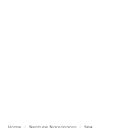
Home
Neptune Ngorongoro
Spa