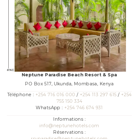
#NEPTUNEPARADISE
Neptune Paradise Beach Resort & Spa
PO Box 517, Ukunda, Mombasa, Kenya
Téléphone :
+254 716 016 000
/
+254 113 297 615
/
+254
755 150 334
WhatsApp :
+254 746 674 931
Informations :
info@neptunehotels.com
Réservations :
rsvparadise@neptunehotels.com