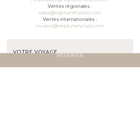
Ventes régionales :
sales@neptunehotels.com
Ventes internationales :
nrivano@neptunehotels.com
VOTRE VOYAGE,
RÉSERVER
NOTRE ATTENTION
Contactez-nous pour organiser votre séjour
parmi nous ou votre safari sur mesure — notre
équipe est à votre disposition pour transformer
votre vision en une expérience inoubliable.