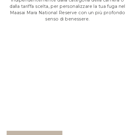
indipendentemente dalla categoria della camera o
dalla tariffa scelta, per personalizzare la tua fuga nel
Maasai Mara National Reserve con un più profondo
senso di benessere.
VIAGGIO NELLA NATURA SELVAGGIA
ESPERIENZA
BENESSERE
Prenota un’esperienza di benessere ispirata al
movimento consapevole, alla riflessione serena e
ai ritmi senza tempo del Maasai Mara National
Reserve.
DA 50 USD A PERSONA