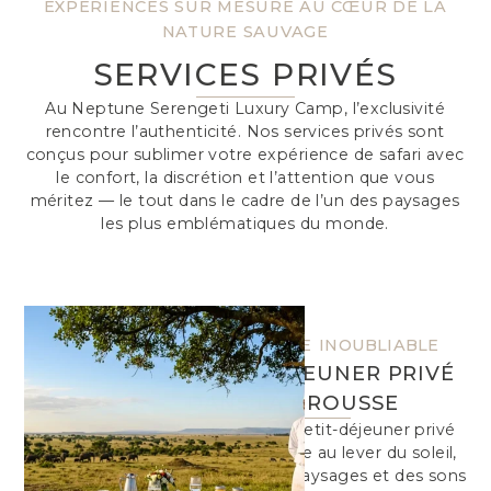
EXPÉRIENCES SUR MESURE AU CŒUR DE LA
NATURE SAUVAGE
SERVICES PRIVÉS
Au Neptune Serengeti Luxury Camp, l’exclusivité
rencontre l’authenticité. Nos services privés sont
conçus pour sublimer votre expérience de safari avec
le confort, la discrétion et l’attention que vous
méritez — le tout dans le cadre de l’un des paysages
les plus emblématiques du monde.
UNE MATINÉE INOUBLIABLE
PETIT-DÉJEUNER PRIVÉ
DANS LA BROUSSE
Savourez un petit-déjeuner privé
dans la brousse au lever du soleil,
entouré des paysages et des sons