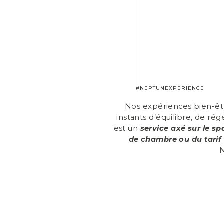
#NEPTUNEXPERIENCE
Nos expériences bien-êt
instants d’équilibre, de r
est un
service axé sur le sp
de chambre ou du tarif
N
VOYAGE AU CŒUR DE LA NATURE SAUVAGE