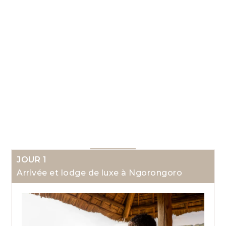
JOUR 1
Arrivée et lodge de luxe à Ngorongoro